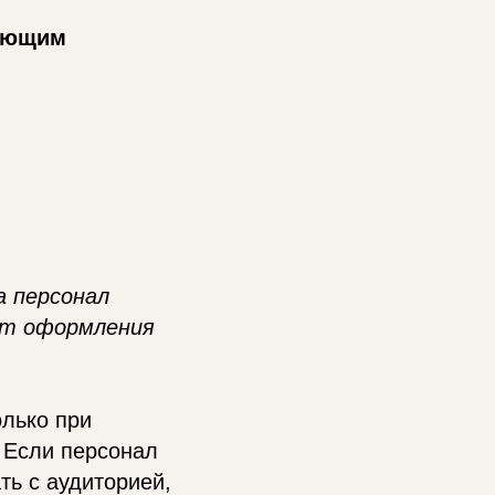
дующим
а персонал
нт оформления
лько при
 Если персонал
ть с аудиторией,