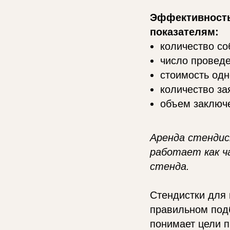
Эффективность
показателям:
количество со
число проведе
стоимость одн
количество за
объем заключе
Аренда стендис
работает как ч
стенда.
Стендистки для
правильном подб
понимает цели п