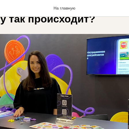
и стендисток, но нет ре
На главную
у так происходит?