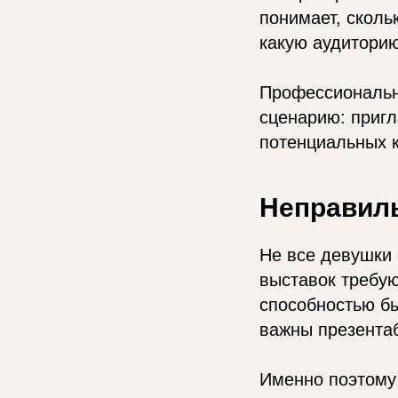
понимает, сколь
какую аудиторию
Профессиональн
сценарию: пригл
потенциальных 
Неправил
Не все девушки 
выставок требу
способностью бы
важны презентаб
Именно поэтому 