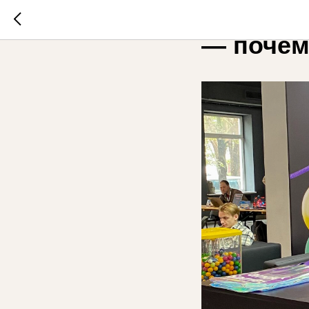
Вы нанял
— почем