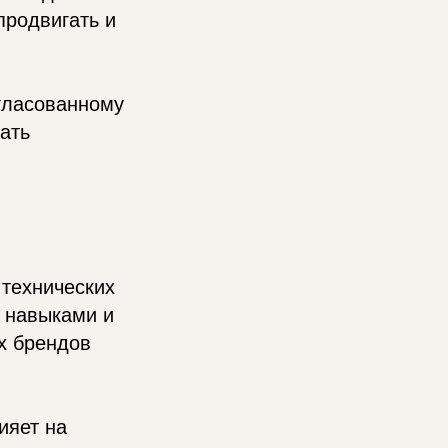
продвигать и
гласованному
ать
 технических
 навыками и
х брендов
ияет на