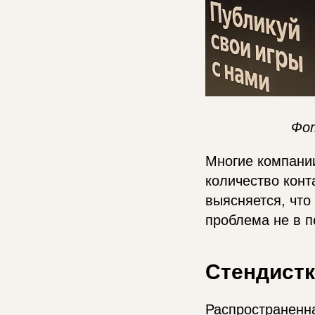
Фо
Многие компании
количество конт
выясняется, что
проблема не в п
Стендистк
Распространенна