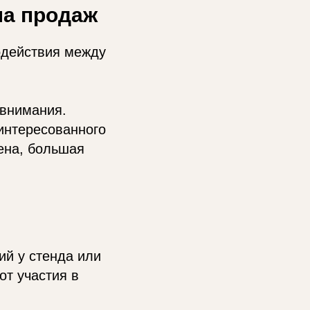
ла продаж
одействия между
 внимания.
интересованного
ена, большая
ий у стенда или
от участия в