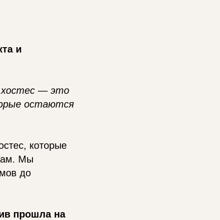
кта и
 хостес — это
торые остаются
остес, которые
чам. Мы
мов до
тив прошла на