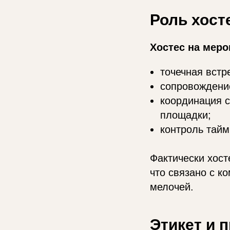
Роль хост
Хостес на меро
точечная встр
сопровождени
координация с
площадки;
контроль тайм
Фактически хост
что связано с к
мелочей.
Этикет и п