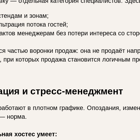
вку — отдельная категория специалистов. Здес
стендам и зонам;
ьтрация потока гостей;
актов менеджерам без потери интереса со стор
ся частью воронки продаж: она не продаёт нап
я, при которых продажа становится логичным п
ция и стресс-менеджмент
 работают в плотном графике. Опоздания, изме
— норма.
ная хостес умеет: