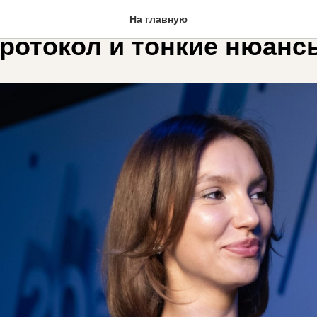
ес работают с VIP-гостям
На главную
протокол и тонкие нюанс