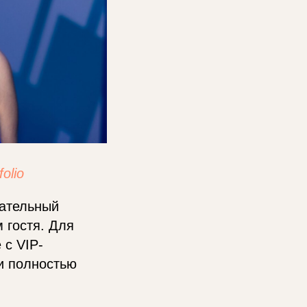
folio
гательный
 гостя. Для
 с VIP-
ки полностью