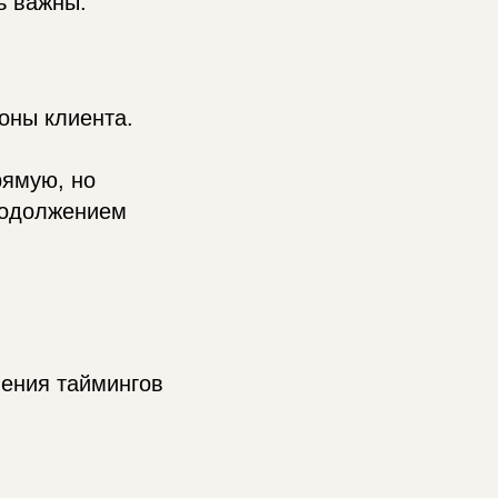
ь важны:
оны клиента.
рямую, но
родолжением
нения таймингов