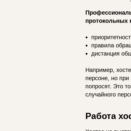
Профессиональн
протокольных 
приоритетност
правила обращ
дистанция об
Например, хосте
персоне, но при
попросят. Это т
случайного перс
Работа хо