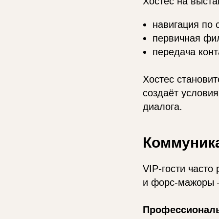
Хостес на выста
навигация по 
первичная фил
передача конт
Хостес становит
создаёт услови
диалога.
Коммуника
VIP-гости часто
и форс-мажоры 
Профессиональ