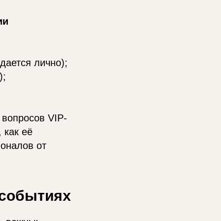
ии
дается лично);
);
 вопросов VIP-
 как её
ионалов от
 событиях