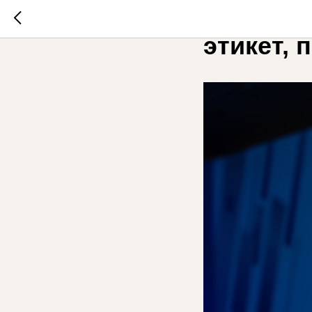
Как хост
этикет, 