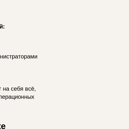
й:
инистраторами
 на себя всё,
операционных
ке