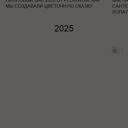
ПИОНОВЫЙ БАЛ 2026 ОТ FLOWWOW: КАК
КАК Н
МЫ СОЗДАВАЛИ ЦВЕТОЧНУЮ СКАЗКУ
САНТЕ
ЛОПАТ
2025