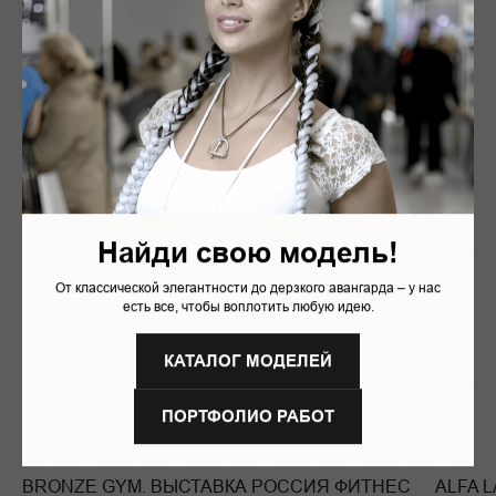
Найди свою модель!
От классической элегантности до дерзкого авангарда – у нас
есть все, чтобы воплотить любую идею.
КАТАЛОГ МОДЕЛЕЙ
ПОРТФОЛИО РАБОТ
BRONZE GYM. ВЫСТАВКА РОССИЯ ФИТНЕС
ALFA 