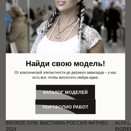
Найди свою модель!
От классической элегантности до дерзкого авангарда – у нас
есть все, чтобы воплотить любую идею.
КАТАЛОГ МОДЕЛЕЙ
ПОРТФОЛИО РАБОТ
BRONZE GYM. ВЫСТАВКА РОССИЯ ФИТНЕС
ALFA 
2024
INGRE