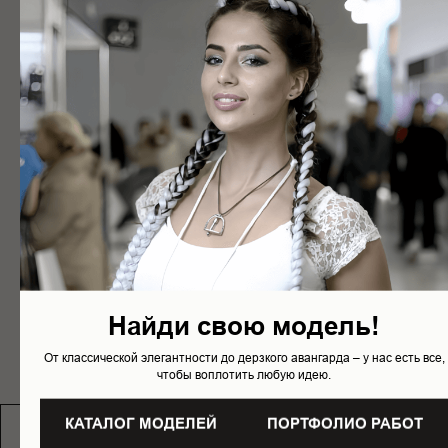
Работаем с клиентами годами благодаря
идеальному подбору моделей и безупречному
сервису.
ПОДДЕРЖКА
Полная поддержка во время всего процесса
сотрудничества.
КАТАЛОГ МОДЕЛИ
Найди свою модель!
От классической элегантности до дерзкого авангарда – у нас есть все,
чтобы воплотить любую идею.
КАТАЛОГ МОДЕЛЕЙ
ПОРТФОЛИО РАБОТ
В КАТАЛОГ