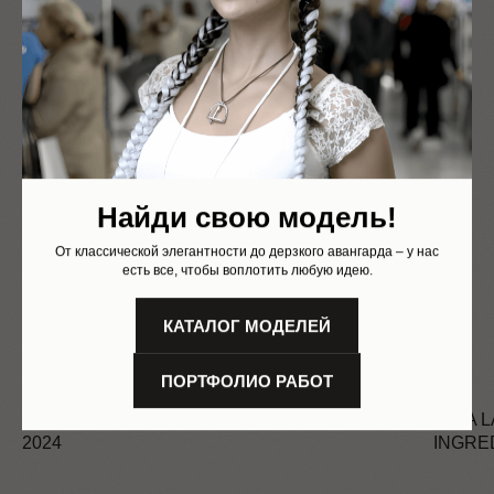
Найди свою модель!
От классической элегантности до дерзкого авангарда – у нас
есть все, чтобы воплотить любую идею.
КАТАЛОГ МОДЕЛЕЙ
ПОРТФОЛИО РАБОТ
BRONZE GYM. ВЫСТАВКА РОССИЯ ФИТНЕС
ALFA 
2024
INGRE