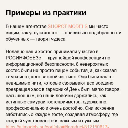
Примеры из практики
В нашем агентстве
SHOPOT MODELS
мы часто
видим, как услуги хостес — правильно подобранных и
обученных — творят чудеса.
Недавно наши хостес принимали участие в
РОСИНФОБЕЗе — крупнейшей конференции по
информационной безопасности. 8 невероятных
хостес были не просто лицом события, а, как сказал
сам клиент, «его важной частью». Они были как те
невидимые нити, которые связывают все воедино,
превращая хаос в гармонию! День был, мягко говоря,
насыщенным, но наши девочки держались, как
истинные самураи гостеприимства: сдержанно,
профессионально и очень достойно. Они искренне
заботились о каждом госте, создавая атмосферу, где
каждый чувствовал себя важным и нужным:
https://allmodels.su/portfolio#!/tproduct/812150617-