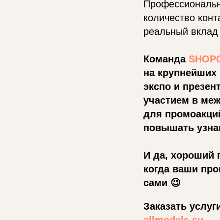
Профессиональн
количество конт
реальный вклад 
Команда
SHOP
на крупнейших
экспо и презен
участием в ме
для промоакций
повышать узна
И да, хороший 
когда ваши про
сами 😉
Заказать услу
allmodels.su.