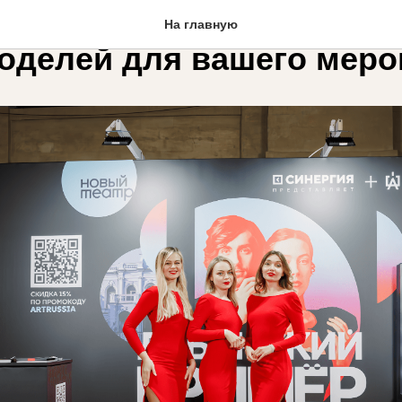
н заказать профессиона
На главную
оделей для вашего меро