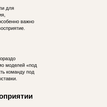
ли для
ия,
 особенно важно
восприятие.
Гораздо
омо моделей «под
ть команду под
ыставки.
роприятии