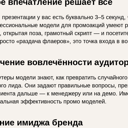
ое впечатление решает всё
 презентации у вас есть буквально 3–5 секунд,
ессиональные модели для промоакций умеют р
, открытая поза, грамотный скрипт — и посетит
просто «раздача флаеров», это точка входа в в
ичение вовлечённости аудито
еры модели знают, как превратить случайного
го лида. Они задают правильные вопросы, пре
лиента дальше — к менеджеру или на демо. Им
еальная эффективность промо моделей.
ение имиджа бренда