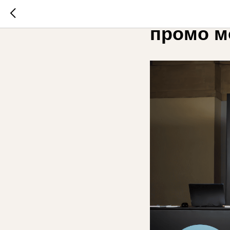
5 причи
промо м