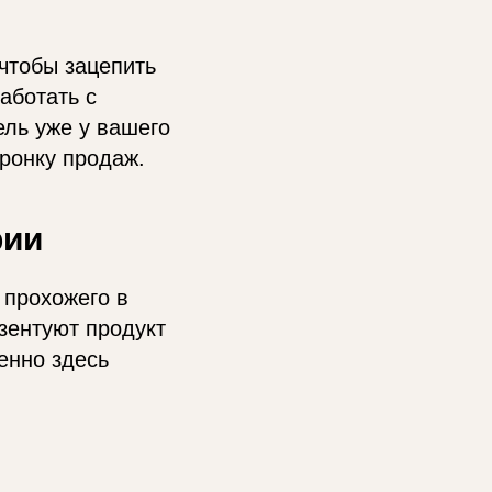
 чтобы зацепить
аботать с
ель уже у вашего
оронку продаж.
рии
 прохожего в
зентуют продукт
енно здесь