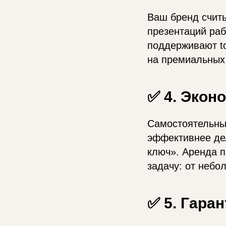
Ваш бренд счит
презентаций раб
поддерживают to
на премиальных 
✅ 4. Экон
Самостоятельный
эффективнее дел
ключ». Аренда 
задачу: от небо
✅ 5. Гара