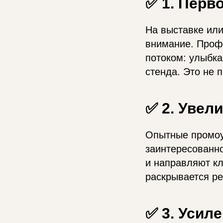
✅ 1. Перв
На выставке или
внимание. Проф
потоком: улыбка
стенда. Это не 
✅ 2. Увел
Опытные промоут
заинтересованно
и направляют к
раскрывается р
✅ 3. Усил