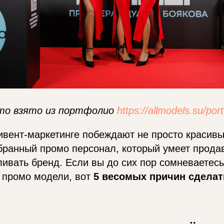
то взято из портфолио
https://allmodels.su/port
вент-маркетинге побеждают не просто красивы
бранный промо персонал, который умеет прода
ливать бренд. Если вы до сих пор сомневаетесь
 промо модели, вот
5 весомых причин сделат