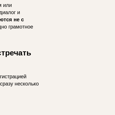
м или
диалог и
ются не с
дно грамотное
стречать
егистрацией
сразу несколько