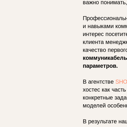
важно понимать,
Профессиональна
и навыками комм
интерес посетит
клиента менедже
качество первог
коммуникабель
параметров.
В агентстве
SHO
хостес как част
конкретные зада
моделей особен
В результате на