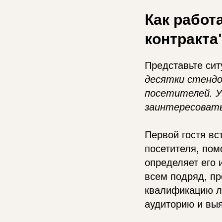
Как работ
контракта
Представьте си
десятки стендо
посетителей. У
заинтересовать
Первой гостя вс
посетителя, пом
определяет его 
всем подряд, п
квалификацию л
аудиторию и выя