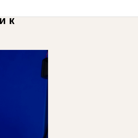
дин
и к