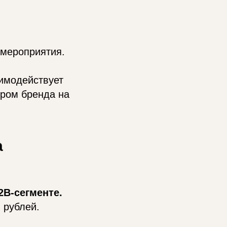
 мероприятия.
аимодействует
ором бренда на
а
2B-сегменте.
 рублей.