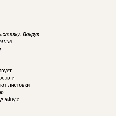
ставку. Вокруг
мание
ы
твует
осов и
ают листовки
ую
лучайную