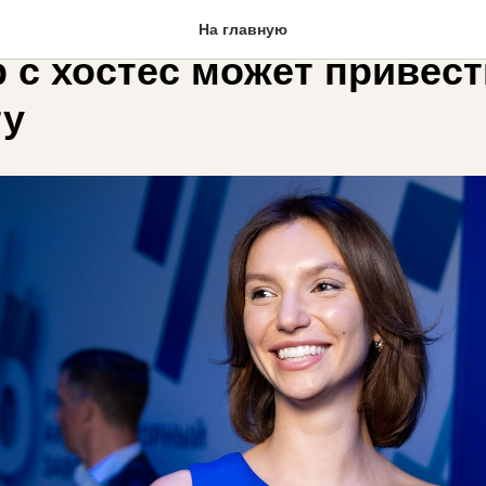
тствия до сделки: как о
На главную
 с хостес может привест
ту