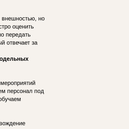
 внешностью, но
стро оценить
но передать
ый отвечает за
модельных
 мероприятий
аем персонал под
 обучаем
овождение