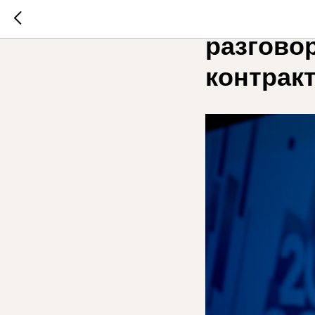
От приве
разговор
контрак