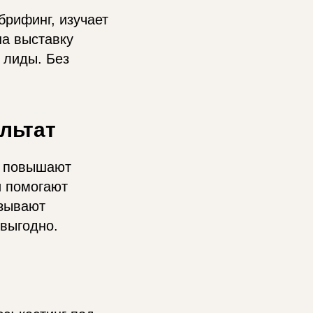
брифинг, изучает
на выставку
т лиды. Без
ультат
с повышают
и помогают
азывают
евыгодно.