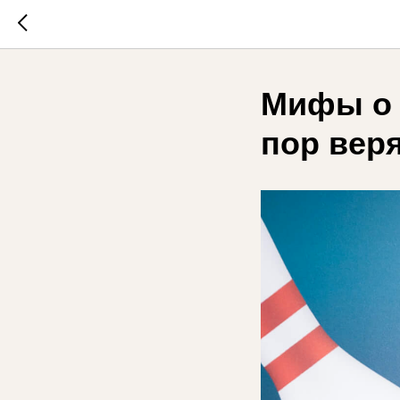
Мифы о р
пор вер