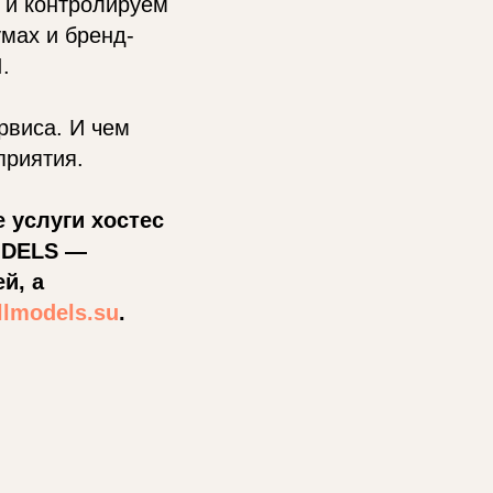
 и контролируем
мах и бренд-
.
рвиса. И чем
приятия.
 услуги хостес
ODELS —
й, а
allmodels.su
.