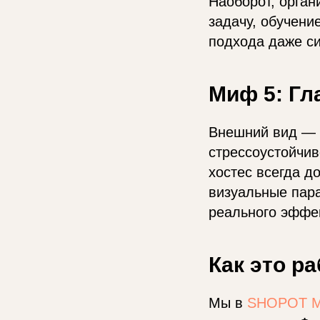
Наоборот, орган
задачу, обучени
подхода даже си
Миф 5: Гл
Внешний вид — 
стрессоустойчив
хостес всегда д
визуальные пара
реального эффе
Как это ра
Мы в
SHOPOT 