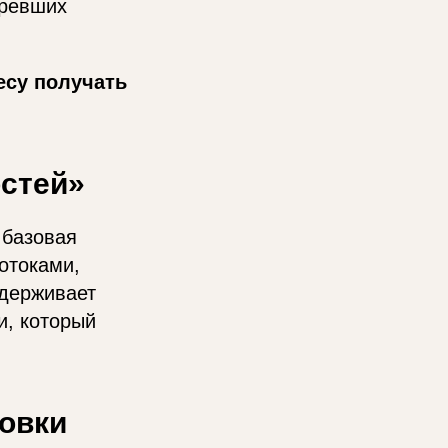
аревших
су получать
остей»
 базовая
отоками,
ддерживает
и, который
товки