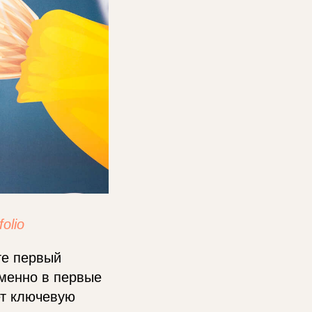
folio
те первый
Именно в первые
ет ключевую