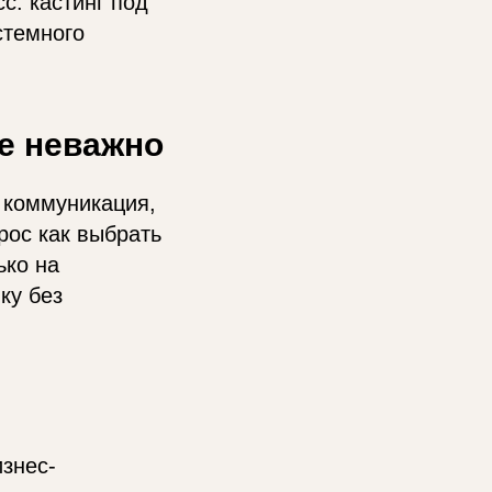
с: кастинг под
стемного
е неважно
 коммуникация,
рос как выбрать
ько на
ку без
изнес-