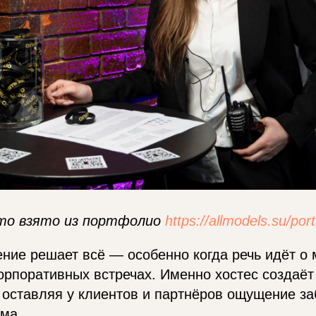
то взято из портфолио
https://allmodels.su/port
ние решает всё — особенно когда речь идёт о 
орпоративных встречах. Именно хостес создаё
 оставляя у клиентов и партнёров ощущение за
ма.