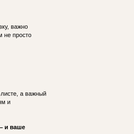
вку, важно
м не просто
-листе, а важный
ям и
— и ваше