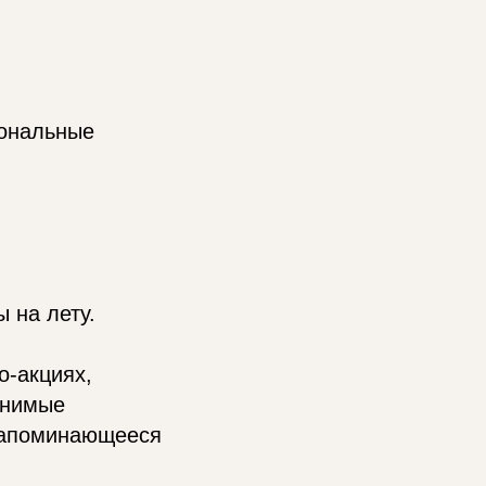
иональные
 на лету.
о-акциях,
енимые
запоминающееся