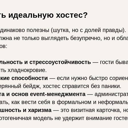
ть идеальную хостес?
динаково полезны (шутка, но с долей правды).
жна не только выглядеть безупречно, но и обл
ов:
льность и стрессоустойчивость
— гости быва
ть хладнокровие.
кие способности
— если нужно быстро сориен
ерянный бейдж, хостес справится без паники.
та и основ event-менеджмента
— администрат
ть, как вести себя в формальном и неформал
шность и харизма
— это визитная карточка, н
тогеничная модель не удержит внимание госте