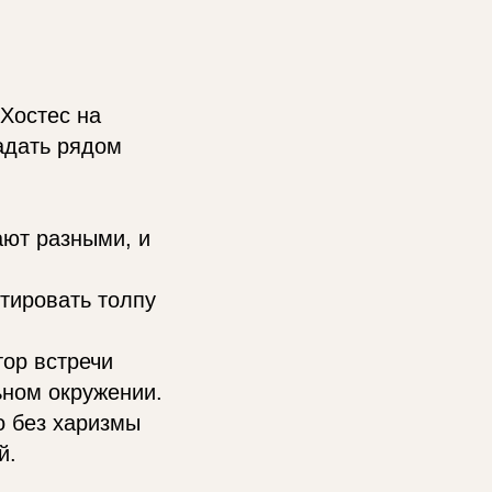
 Хостес на
адать рядом
ют разными, и
тировать толпу
ор встречи
ьном окружении.
о без харизмы
й.